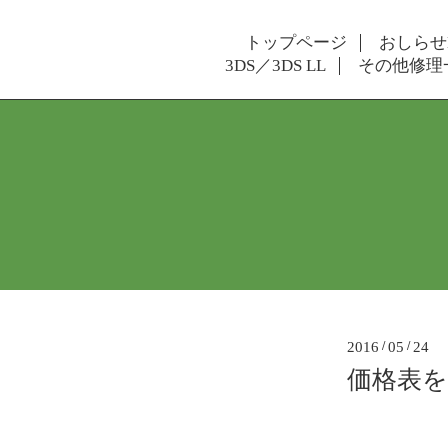
トップページ
おしらせ
3DS／3DS LL
その他修理
2016
/
05
/
24
価格表